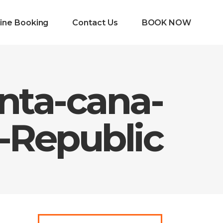
ine Booking
Contact Us
BOOK NOW
nta-cana-
-Republic