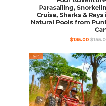
Four Adventure
Parasailing, Snorkeli
Cruise, Sharks & Rays 
Natural Pools from Pun
Ca
السعر
السعر
$
135.00
$
155.
الأصلي
الحالي
هو:
هو:
$135.00.
$155.00.
SALE