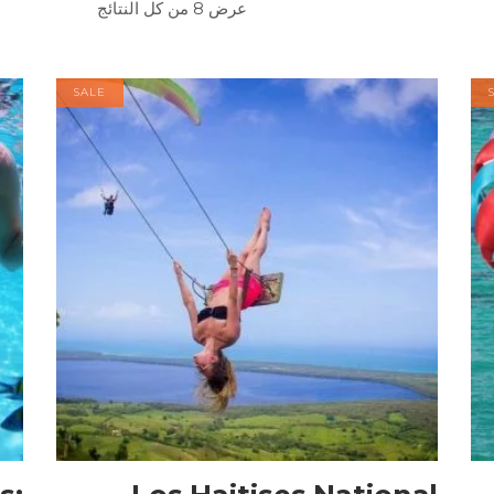
عرض ⁦8⁩ من كل النتائج
SALE
BOOK NOW