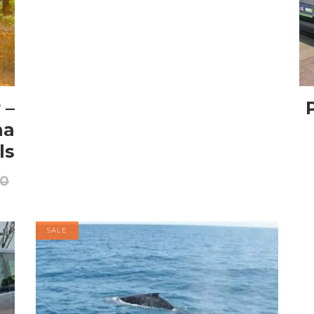
 –
na
ls
00
SALE