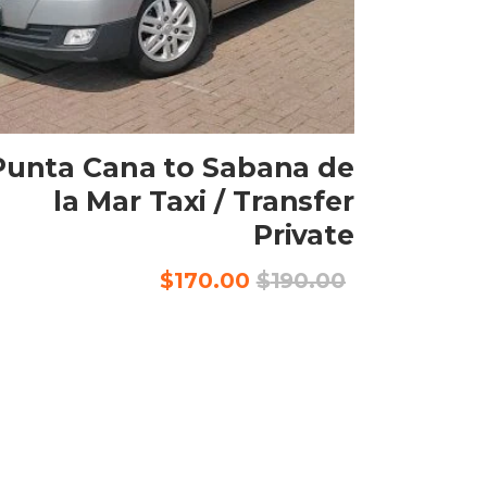
إضافة إلى السلة
Punta Cana to Sabana de
la Mar Taxi / Transfer
Private
السعر
السعر
$
170.00
$
190.00
الأصلي
الحالي
هو:
هو:
$170.00.
$190.00.