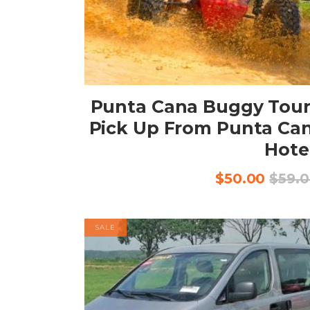
إضافة إلى السلة
Punta Cana Buggy Tour
Pick Up From Punta Ca
Hote
السعر
السعر
$
50.00
$
59.
الأصلي
الحالي
هو:
هو:
$50.00.
$59.00.
SALE