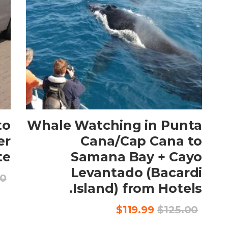
CHECK AVAILABILITY
to
Whale Watching in Punta
er
Cana/Cap Cana to
te
Samana Bay + Cayo
Levantado (Bacardi
00
Island) from Hotels.
السعر
السعر
$
119.99
$
125.00
الأصلي
الحالي