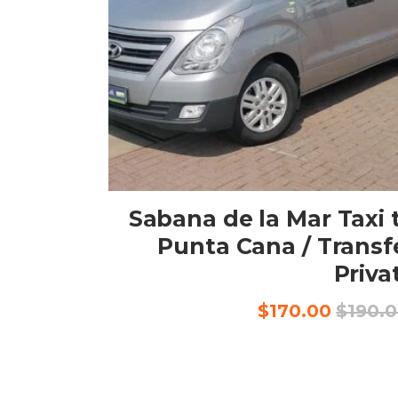
BOOK NOW
Sabana de la Mar Taxi 
Punta Cana / Transf
Priva
السعر
السعر
$
170.00
$
190.
الأصلي
الحالي
هو:
هو:
$170.00.
$190.00.