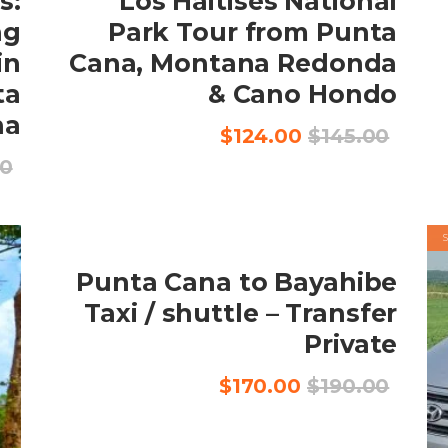
s:
Los Haitises National
ng
Park Tour from Punta
in
Cana, Montana Redonda
ta
& Cano Hondo
na
السعر
السعر
$
124.00
$
145.00
الأصلي
الحالي
00
هو:
هو:
$124.00.
$145.00.
SALE
BOOK NOW
Punta Cana to Bayahibe
Taxi / shuttle – Transfer
Private
السعر
السعر
$
170.00
$
190.00
الأصلي
الحالي
هو:
هو:
$170.00.
$190.00.