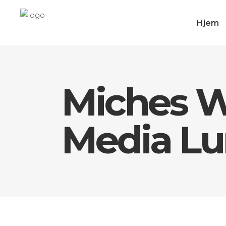
Hjem
Miches W
Media L