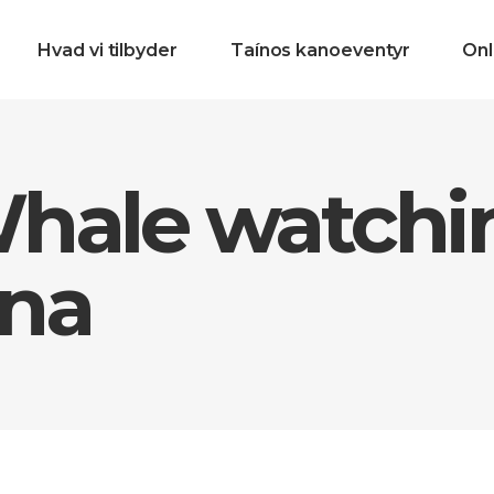
Hvad vi tilbyder
Taínos kanoeventyr
Onl
hale watchi
una