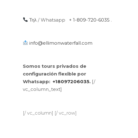
Τηλ / Whatsapp
+ 1-809-720-6035
.
info@ellimonwaterfall.com
Somos tours privados de
configuración flexible por
Whatsapp:
+18097206035.
[/
vc_column_text]
[/ vc_column] [/ vc_row]