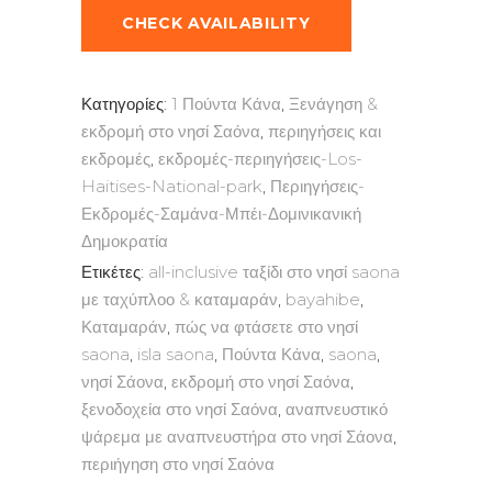
CHECK AVAILABILITY
Κατηγορίες:
1 Πούντα Κάνα
,
Ξενάγηση &
εκδρομή στο νησί Σαόνα
,
περιηγήσεις και
εκδρομές
,
εκδρομές-περιηγήσεις-Los-
Haitises-National-park
,
Περιηγήσεις-
Εκδρομές-Σαμάνα-Μπέι-Δομινικανική
Δημοκρατία
Ετικέτες:
all-inclusive ταξίδι στο νησί saona
με ταχύπλοο & καταμαράν
,
bayahibe
,
Καταμαράν
,
πώς να φτάσετε στο νησί
saona
,
isla saona
,
Πούντα Κάνα
,
saona
,
νησί Σάονα
,
εκδρομή στο νησί Σαόνα
,
ξενοδοχεία στο νησί Σαόνα
,
αναπνευστικό
ψάρεμα με αναπνευστήρα στο νησί Σάονα
,
περιήγηση στο νησί Σαόνα