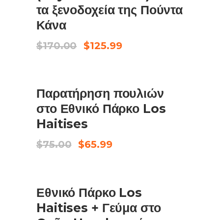
τα ξενοδοχεία της Πούντα
Κάνα
Original
Η
$
170.00
$
125.99
price
τρέχουσα
was:
τιμή
$170.00.
είναι:
ΠΩΛΗΣΗ
$125.99.
ΠΡΟΣΘΉΚΗ ΣΤΟ ΚΑΛΆΘΙ
Παρατήρηση πουλιών
στο Εθνικό Πάρκο Los
Haitises
Original
Η
$
75.00
$
65.99
price
τρέχουσα
was:
τιμή
$75.00.
είναι:
ΠΩΛΗΣΗ
$65.99.
BOOK NOW
Εθνικό Πάρκο Los
Haitises + Γεύμα στο