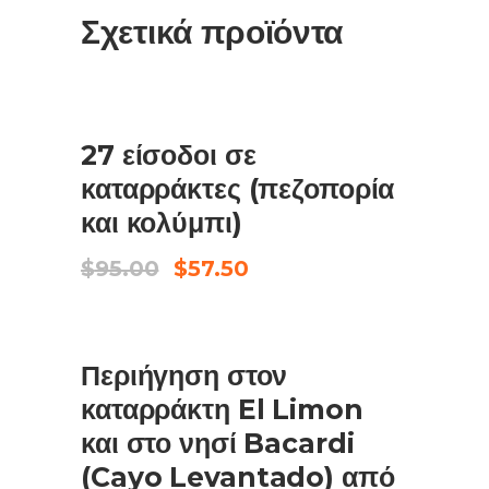
Σχετικά προϊόντα
ΠΩΛΗΣΗ
ΠΡΟΣΘΉΚΗ ΣΤΟ ΚΑΛΆΘΙ
27 είσοδοι σε
καταρράκτες (πεζοπορία
και κολύμπι)
Original
Η
$
95.00
$
57.50
price
τρέχουσα
was:
τιμή
$95.00.
είναι:
ΠΩΛΗΣΗ
$57.50.
ΠΡΟΣΘΉΚΗ ΣΤΟ ΚΑΛΆΘΙ
Περιήγηση στον
καταρράκτη El Limon
και στο νησί Bacardi
(Cayo Levantado) από