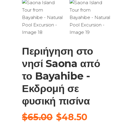
Περιήγηση στο
νησί Saona από
το Bayahibe -
Εκδρομή σε
φυσική πισίνα
Original
Η
$
65.00
$
48.50
price
τρέχουσα