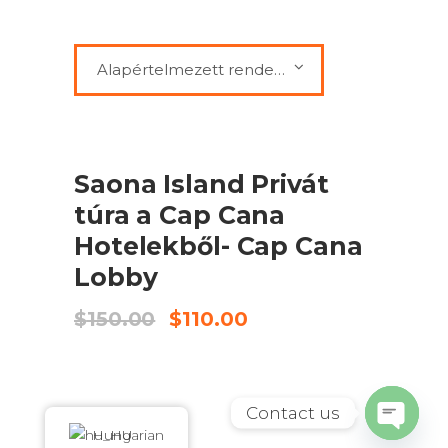
Alapértelmezett rendezés
ELADÓ
KOSÁRBA TESZEM
Saona Island Privát
túra a Cap Cana
Hotelekből- Cap Cana
Lobby
Original
Current
$
150.00
$
110.00
price
price
was:
is:
$150.00.
$110.00.
Contact us
Hungarian
Open