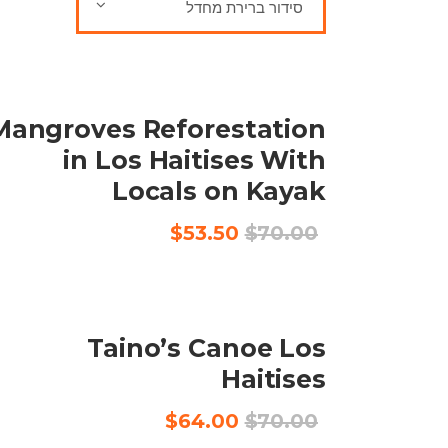
סידור ברירת מחדל
SALE
הוספה לסל
Mangroves Reforestation
in Los Haitises With
Locals on Kayak
המחיר
המחיר
$
53.50
$
70.00
המקורי
הנוכחי
היה:
הוא:
$53.50.
$70.00.
SALE
הוספה לסל
Taino’s Canoe Los
Haitises
המחיר
המחיר
$
64.00
$
70.00
המקורי
הנוכחי