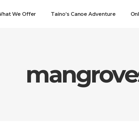
What We Offer
Taíno’s Canoe Adventure
Onl
mangroves