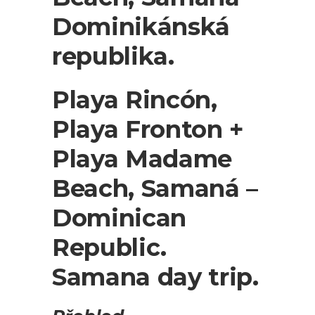
Dominikánská
republika.
Playa Rincón,
Playa Fronton +
Playa Madame
Beach, Samaná –
Dominican
Republic.
Samana day trip.