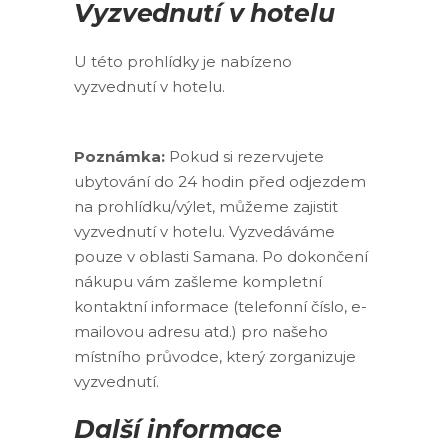
Vyzvednutí v hotelu
U této prohlídky je nabízeno
vyzvednutí v hotelu.
Poznámka:
Pokud si rezervujete
ubytování do 24 hodin před odjezdem
na prohlídku/výlet, můžeme zajistit
vyzvednutí v hotelu. Vyzvedáváme
pouze v oblasti Samana. Po dokončení
nákupu vám zašleme kompletní
kontaktní informace (telefonní číslo, e-
mailovou adresu atd.) pro našeho
místního průvodce, který zorganizuje
vyzvednutí.
Další informace