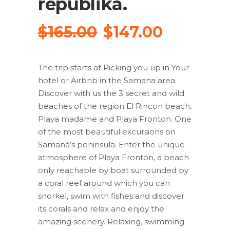
republika.
Original
Current
$
165.00
$
147.00
price
price
was:
is:
The trip starts at Picking you up in Your
$165.00.
$147.00.
hotel or Airbnb in the Samana area.
Discover with us the 3 secret and wild
beaches of the region El Rincon beach,
Playa madame and Playa Fronton. One
of the most beautiful excursions on
Samaná’s peninsula. Enter the unique
atmosphere of Playa Frontón, a beach
only reachable by boat surrounded by
a coral reef around which you can
snorkel, swim with fishes and discover
its corals and relax and enjoy the
amazing scenery. Relaxing, swimming