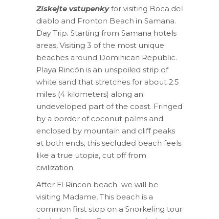
Získejte vstupenky
for visiting Boca del
diablo and Fronton Beach in Samana.
Day Trip. Starting from Samana hotels
areas, Visiting 3 of the most unique
beaches around Dominican Republic.
Playa Rincón is an unspoiled strip of
white sand that stretches for about 2.5
miles (4 kilometers) along an
undeveloped part of the coast. Fringed
by a border of coconut palms and
enclosed by mountain and cliff peaks
at both ends, this secluded beach feels
like a true utopia, cut off from
civilization.
After El Rincon beach we will be
visiting Madame, This beach is a
common first stop on a Snorkeling tour