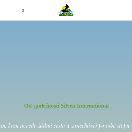
Od společnosti Silven International
am, kam nevede žádná cesta a zanechávej po sobě stopu