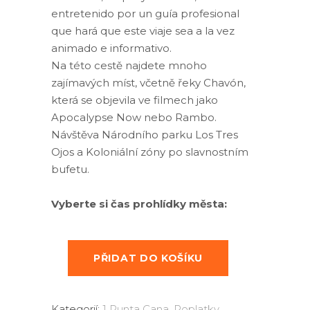
entretenido por un guía profesional
que hará que este viaje sea a la vez
animado e informativo.
Na této cestě najdete mnoho
zajímavých míst, včetně řeky Chavón,
která se objevila ve filmech jako
Apocalypse Now nebo Rambo.
Návštěva Národního parku Los Tres
Ojos a Koloniální zóny po slavnostním
bufetu.
Vyberte si čas prohlídky města:
PŘIDAT DO KOŠÍKU
Kategorií:
1 Punta Cana
,
Poplatky