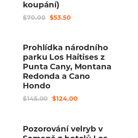
koupání)
Original
Current
$
70.00
$
53.50
price
price
was:
is:
$70.00.
$53.50.
PRODEJ
REZERVOVAT
Prohlídka národního
parku Los Haitises z
Punta Cany, Montana
Redonda a Cano
Hondo
Original
Current
$
145.00
$
124.00
price
price
was:
is:
$145.00.
$124.00.
PRODEJ
PŘIDAT DO KOŠÍKU
Pozorování velryb v