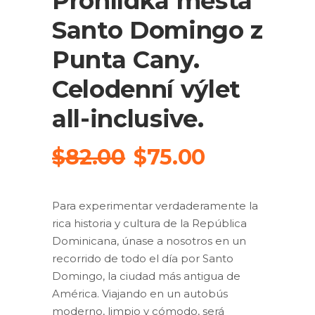
Prohlídka města
Santo Domingo z
Punta Cany.
Celodenní výlet
all-inclusive.
Original
Current
$
82.00
$
75.00
price
price
was:
is:
Para experimentar verdaderamente la
$82.00.
$75.00.
rica historia y cultura de la República
Dominicana, únase a nosotros en un
recorrido de todo el día por Santo
Domingo, la ciudad más antigua de
América.
Viajando en un autobús
moderno, limpio y cómodo, será