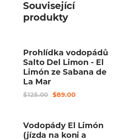
Související
produkty
PRODEJ
PŘIDAT DO KOŠÍKU
Prohlídka vodopádů
Salto Del Limon - El
Limón ze Sabana de
La Mar
Original
Current
$
125.00
$
89.00
price
price
was:
is:
$125.00.
$89.00.
PRODEJ
PŘIDAT DO KOŠÍKU
Vodopády El Limón
(jízda na koni a