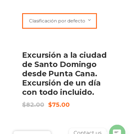
Clasificación por defecto
SALE
ADD TO CART
Excursión a la ciudad
de Santo Domingo
desde Punta Cana.
Excursión de un día
con todo incluido.
Original
Current
$
82.00
$
75.00
price
price
was:
is:
$82.00.
$75.00.
Contact us