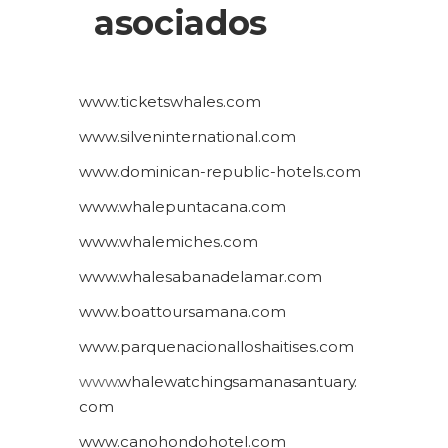
asociados
www.ticketswhales.com
www.silveninternational.com
www.dominican-republic-hotels.com
www.whalepuntacana.com
www.whalemiches.com
www.whalesabanadelamar.com
www.boattoursamana.com
www.parquenacionalloshaitises.com
www.
whalewatchingsamanasantuary.
com
www.canohondohotel.com