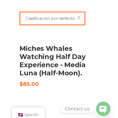
Clasificación por defecto
ADD TO CART
Miches Whales
Watching Half Day
Experience - Media
Luna (Half-Moon).
$
85.00
Contact us
Spanish
Open