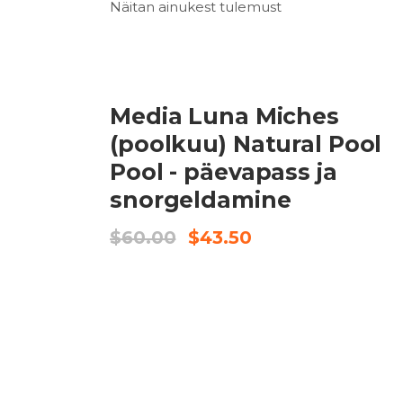
Näitan ainukest tulemust
MÜÜÜK
LISA KORVI
Media Luna Miches
(poolkuu) Natural Pool
Pool - päevapass ja
snorgeldamine
Algne
Current
$
60.00
$
43.50
hind
price
oli:
is:
$60.00.
$43.50.