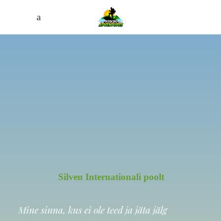
Silven Internationali poolt
Mine sinna, kus ei ole teed ja jäta jälg