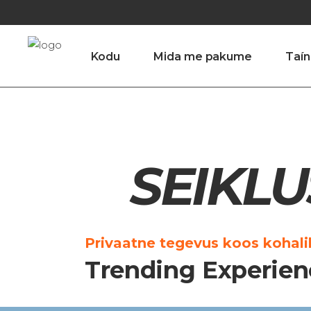
Kodu
Mida me pakume
Taín
SEIKL
Privaatne tegevus koos kohalik
Trending Experien