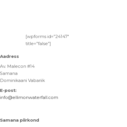
[wpforms id=”24147″
title=”false”]
Aadress
Av. Malecon #14
Samana
Dominikaani Vabariik
E-post:
info@ellimonwaterfall.com
Samana piirkond