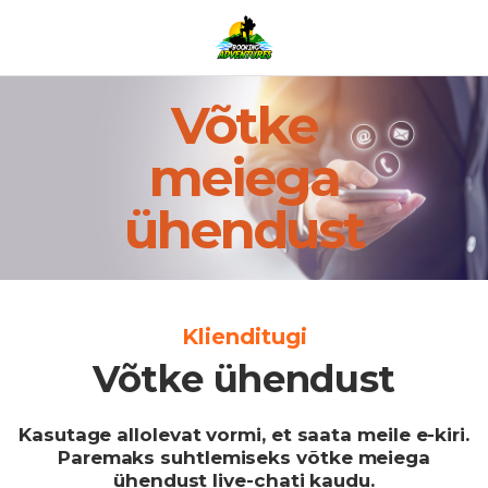
Võtke
meiega
ühendust
Klienditugi
Võtke ühendust
Kasutage allolevat vormi, et saata meile e-kiri.
Paremaks suhtlemiseks võtke meiega
ühendust live-chati kaudu.