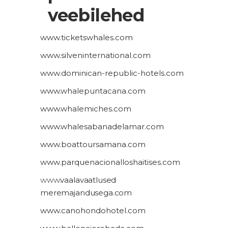
veebilehed
www.ticketswhales.com
www.silveninternational.com
www.dominican-republic-hotels.com
www.whalepuntacana.com
www.whalemiches.com
www.whalesabanadelamar.com
www.boattoursamana.com
www.parquenacionalloshaitises.com
www.
vaalavaatlused
meremajandusega.
com
www.canohondohotel.com