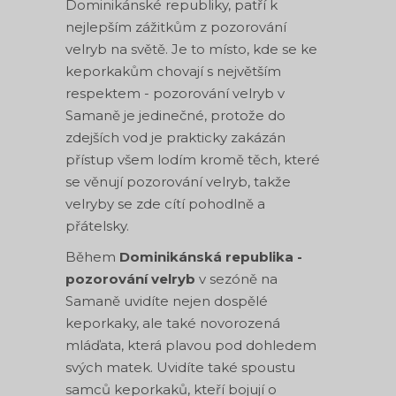
Dominikánské republiky, patří k
nejlepším zážitkům z pozorování
velryb na světě. Je to místo, kde se ke
keporkakům chovají s největším
respektem - pozorování velryb v
Samaně je jedinečné, protože do
zdejších vod je prakticky zakázán
přístup všem lodím kromě těch, které
se věnují pozorování velryb, takže
velryby se zde cítí pohodlně a
přátelsky.
Během
Dominikánská republika -
pozorování velryb
v sezóně na
Samaně uvidíte nejen dospělé
keporkaky, ale také novorozená
mláďata, která plavou pod dohledem
svých matek. Uvidíte také spoustu
samců keporkaků, kteří bojují o