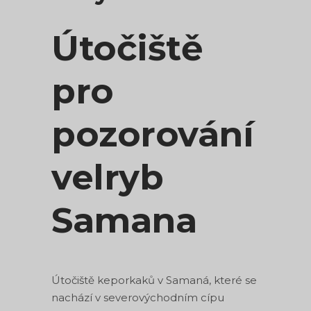
Útočiště
pro
pozorování
velryb
Samana
Útočiště keporkaků v Samaná, které se
nachází v severovýchodním cípu