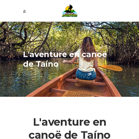
L'aventure en canoë
de Taíno
L'aventure en
canoë de Taíno